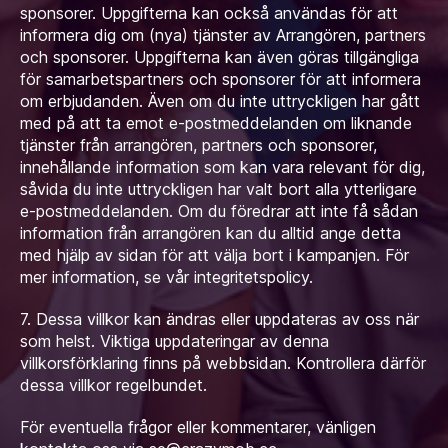
sponsorer. Uppgifterna kan också användas för att
informera dig om (nya) tjänster av Arrangören, partners
och sponsorer. Uppgifterna kan även göras tillgängliga
för samarbetspartners och sponsorer för att informera
om erbjudanden. Även om du inte uttryckligen har gått
med på att ta emot e-postmeddelanden om liknande
tjänster från arrangören, partners och sponsorer,
innehållande information som kan vara relevant för dig,
såvida du inte uttryckligen har valt bort alla ytterligare
e-postmeddelanden. Om du föredrar att inte få sådan
information från arrangören kan du alltid ange detta
med hjälp av sidan för att välja bort i kampanjen. För
mer information, se vår integritetspolicy.
7. Dessa villkor kan ändras eller uppdateras av oss när
som helst. Viktiga uppdateringar av denna
villkorsförklaring finns på webbsidan. Kontrollera därför
dessa villkor regelbundet.
För eventuella frågor eller kommentarer, vänligen