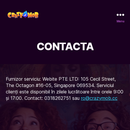
Menu
CrazyMob
CONTACTA
Furnizor serviciu: Webite PTE LTD: 105 Cecil Street,
The Octagon #16-05, Singapore 069534. Serviciul
clienți este disponibil în zilele lucrătoare între orele 9:00
și 17:00. Contact: 0318262751 sau
ro@crazymob.cc