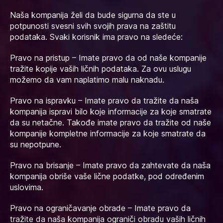
Naša kompanija želi da bude sigurna da ste u
potpunosti svesni svih svojih prava na zaštitu
podataka. Svaki korisnik ima pravo na sledeće:
Pravo na pristup – Imate pravo da od naše kompanije
tražite kopije vaših ličnih podataka. Za ovu uslugu
možemo da vam naplatimo malu naknadu.
Pravo na ispravku – Imate pravo da tražite da naša
kompanija ispravi bilo koje informacije za koje smatrate
da su netačne. Takođe imate pravo da tražite od naše
kompanije kompletne informacije za koje smatrate da
su nepotpune.
Pravo na brisanje – Imate pravo da zahtevate da naša
kompanija obriše vaše lične podatke, pod određenim
uslovima.
Pravo na ograničavanje obrade – Imate pravo da
tražite da naša kompanija ograniči obradu vaših ličnih