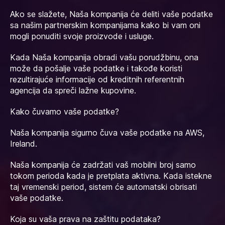
Ako se slažete, Naša kompanija će deliti vaše podatke
sa našim partnerskim kompanijama kako bi vam oni
mogli ponuditi svoje proizvode i usluge.
Kada Naša kompanija obradi vašu porudžbinu, ona
može da pošalje vaše podatke i takođe koristi
rezultirajuće informacije od kreditnih referentnih
agencija da spreči lažne kupovine.
Kako čuvamo vaše podatke?
Naša kompanija sigurno čuva vaše podatke na AWS,
Ireland.
Naša kompanija će zadržati vaš mobilni broj samo
tokom perioda kada je pretplata aktivna. Kada istekne
taj vremenski period, sistem će automatski obrisati
vaše podatke.
Koja su vaša prava na zaštitu podataka?