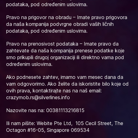
podataka, pod određenim uslovima.
Pravo na prigovor na obradu – Imate pravo prigovora
da naša kompanija podvrgne obradi vaših ličnih
podataka, pod određenim uslovima.
Pravo na prenosivost podataka – Imate pravo da
zahtevate da naša kompanija prenese podatke koje
smo prikupili drugoj organizaciji ili direktno vama pod
određenim uslovima.
Ako podnesete zahtev, imamo vam mesec dana da
vam odgovorimo. Ako želite da iskoristite bilo koje od
ovih prava, kontaktirajte nas na naš email:
crazymob.rs@silverlines.info
Nazovite nas na: 00381113216815
Ili nam pišite: Webite Pte Ltd, 105 Cecil Street, The
Octagon #16-05, Singapore 069534