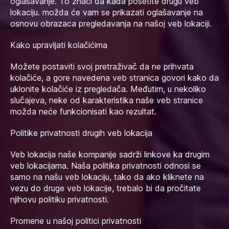
oglašavanje. To znači da kada posetite drugu veb
lokaciju. možda će vam se prikazati oglašavanje na
osnovu obrazaca pregledavanja na našoj veb lokaciji.
Kako upravljati kolačićima
Možete postaviti svoj pretraživač da ne prihvata
kolačiće, a gore navedena veb stranica govori kako da
uklonite kolačiće iz pregledača. Međutim, u nekoliko
slučajeva, neke od karakteristika naše veb stranice
možda neće funkcionisati kao rezultat.
Politike privatnosti drugih veb lokacija
Veb lokacija naše kompanije sadrži linkove ka drugim
veb lokacijama. Naša politika privatnosti odnosi se
samo na našu veb lokaciju, tako da ako kliknete na
vezu do druge veb lokacije, trebalo bi da pročitate
njihovu politiku privatnosti.
Promene u našoj politici privatnosti