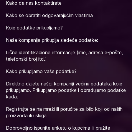
Kako da nas kontaktirate
Kako se obratiti odgovarajućim vlastima
Koje podatke prikupljamo?
Naša kompanija prikuplja sledeće podatke:
Lične identifikacione informacije (ime, adresa e-pošte,
telefonski broj itd.)
Kako prikupljamo vaše podatke?
Direktno dajete našoj kompaniji većinu podataka koje
prikupljamo. Prikupljamo podatke i obrađujemo podatke
kada:
Registrujte se na mreži ili poručite za bilo koji od naših
proizvoda ili usluga.
Dobrovoljno ispunite anketu o kupcima ili pružite