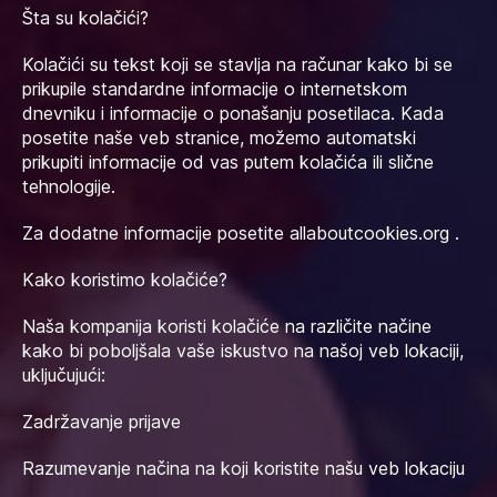
Šta su kolačići?
Kolačići su tekst koji se stavlja na računar kako bi se
prikupile standardne informacije o internetskom
dnevniku i informacije o ponašanju posetilaca. Kada
posetite naše veb stranice, možemo automatski
prikupiti informacije od vas putem kolačića ili slične
tehnologije.
Za dodatne informacije posetite allaboutcookies.org .
Kako koristimo kolačiće?
Naša kompanija koristi kolačiće na različite načine
kako bi poboljšala vaše iskustvo na našoj veb lokaciji,
uključujući:
Zadržavanje prijave
Razumevanje načina na koji koristite našu veb lokaciju