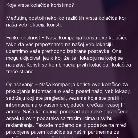
Koje vrste kolačića koristimo?
Međutim, postoji nekoliko različitih vrsta kolačića koji
naša veb lokacija koristi:
Funkcionalnost – Naša kompanija koristi ove kolačiće
tako da vas prepoznamo na našoj veb lokaciji i
upamtimo vaše prethodno izabrane postavke. One
mogu uključivati jezik koji želite i lokaciju na kojoj se
nalazite. Koristi se kombinacija prvih kolačića i kolačića
treće strane.
Oglašavanje – Naša kompanija koristi ove kolačiće za
prikupljanje informacija o vašoj poseti našoj veb lokaciji,
sadržaju koji ste pregledali, vezama koje ste pratili i
informacijama o vašem pregledaču, uređaju i vašoj IP
adresi. Naša kompanija ponekad deli neke ograničene
aspekte ovih podataka sa trećim licima u svrhu
reklamiranja. Takođe možemo deliti podatke na mreži
prikupljene putem kolačića sa našim partnerima za