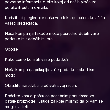
povratne informacije o bilo kojoj od naših ploča za
poruke ili putem e-maila.
Koristite ili pregledajte našu veb lokaciju putem kolačića
vašeg pregledača.
Naša kompanija takođe može posredno dobiti vaše
podatke iz sledećih izvora:
Google
Kako ćemo koristiti vaše podatke?
Naša kompanija prikuplja vaše podatke kako bismo
mogli:
Obradite narudžbu. uređivati svoj račun.
Pošaljite vam e-poštu sa posebnim ponudama za
ostale proizvode i usluge za koje mislimo da bi vam se
mogli svidjeti.