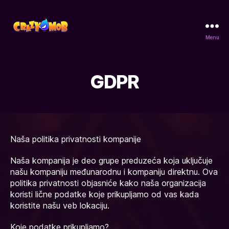
Menu
CrazyMob
GDPR
Naša politika privatnosti kompanije
Naša kompanija je deo grupe preduzeća koja uključuje
našu kompaniju međunarodnu i kompaniju direktnu. Ova
politika privatnosti objasniće kako naša organizacija
koristi lične podatke koje prikupljamo od vas kada
koristite našu veb lokaciju.
Koje podatke prikupljamo?