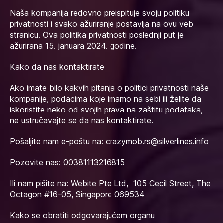
Naša kompanija redovno preispituje svoju politiku
privatnosti i svako ažuriranje postavlja na ovu veb
stranicu. Ova politika privatnosti poslednji put je
ažurirana 15. januara 2024. godine.
Kako da nas kontaktirate
Ako imate bilo kakvih pitanja o politici privatnosti naše
kompanije, podacima koje imamo na sebi ili želite da
iskoristite neko od svojih prava na zaštitu podataka,
ne ustručavajte se da nas kontaktirate.
Pošaljite nam e-poštu na:
crazymob.rs@silverlines.info
Pozovite nas: 00381113216815
Ili nam pišite na: Webite Pte Ltd, 105 Cecil Street, The
Octagon #16-05, Singapore 069534
Kako se obratiti odgovarajućem organu