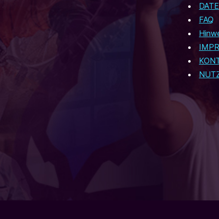
DAT
FAQ
Hinwe
IMP
KON
NUT