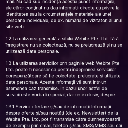
mail. Nu cad sub incidenţa acestui punct informaţiile,
ale căror conţinut nu dau informaţii directe cu privire la
identitatea sau la circumstanţele materiale ale unei
persoane individuale, de ex. numărul de vizitatori ai unui
site web.
1.2 La utilizarea generală a sitului Webite Pte. Ltd. fără
înregistrare nu se colectează, nu se prelucrează şi nu se
utilizează date personale.
1.3 La utilizarea serviciilor prin paginile web Webite Pte.
Ltd. poate fi necesar ca pentru îndeplinirea serviciilor
corespunzătoare să fie colectate, prelucrate şi utilizate
date personale. Aceste informaţii vă sunt într-un
asemenea caz transmise. În cazul unor astfel de
servicii este vorba în special, dar un exclusiv, despre:
1.3.1 Servicii ofertare și/sau de informații Informații
despre oferte și/sau noutăți (de ex. Newsletter) de la
Webite Pte. Ltd. pot fi transmise către dumneavoastră
de exemplu prin email, telefon și/sau SMS/MMS sau căi