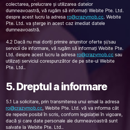
colectarea, prelucrare și utilizarea datelor
dumneavoastră, vă rugăm să informați Webite Pte. Ltd.
despre acest lucru la adresa
ro@crazymob.cc
. Webite
Pte. Ltd. va șterge in acest caz imediat datele
dumneavoastră.
4.2 Dacă nu mai doriți primire anumitor oferte și/sau
servicii de informare, vă rugăm să informați Webite Pte.
Ltd. despre acest lucru la adresa
ro@crazymob.cc
sau
utilizați serviciul corespunzător de pe site-ul Webite
Pte. Ltd..
5. Dreptul a informare
5.1 La solicitare, prin transmiterea unui email la adresa
ro@crazymob.cc
, Webite Pte. Ltd. vă va informa cât
de repede posibil în scris, conform legislației în vigoare,
dacă și care date personale ale dumneavoastră sunt
salvate la Webite Pte. Ltd..