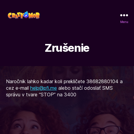
Menu
CrazyMob
Zrušenie
Naročnik lahko kadar koli prekličete 38682880104 a
cez e-mail
help@pfi.me
alebo stačí odoslať SMS
správu v tvare “STOP” na 3400